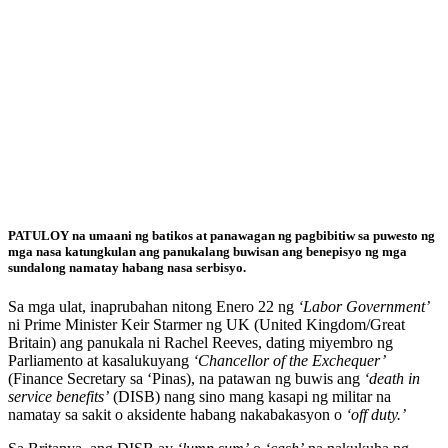
PATULOY na umaani ng batikos at panawagan ng pagbibitiw sa puwesto ng
mga nasa katungkulan ang panukalang buwisan ang benepisyo ng mga
sundalong namatay habang nasa serbisyo.
Sa mga ulat, inaprubahan nitong Enero 22 ng
‘Labor Government’
ni Prime Minister Keir Starmer ng UK (United Kingdom/Great
Britain) ang panukala ni Rachel Reeves, dating miyembro ng
Parliamento at kasalukuyang
‘Chancellor of the Exchequer’
(Finance Secretary sa ‘Pinas), na patawan ng buwis ang
‘death in
service benefits’
(DISB) nang sino mang kasapi ng militar na
namatay sa sakit o aksidente habang nakabakasyon o
‘off duty.’