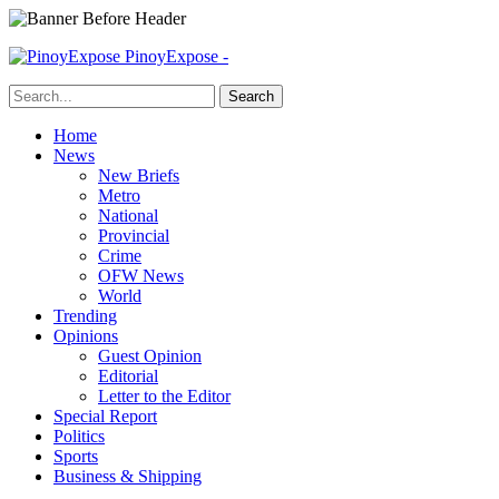
PinoyExpose -
Home
News
New Briefs
Metro
National
Provincial
Crime
OFW News
World
Trending
Opinions
Guest Opinion
Editorial
Letter to the Editor
Special Report
Politics
Sports
Business & Shipping