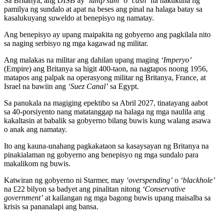
Sa Britanya, ang DISB ay
‘lump sum’
o
‘cash’
na nakukuha ng
pamilya ng sundalo at apat na beses ang pinal na halaga batay sa
kasalukuyang suweldo at benepisyo ng namatay.
Ang benepisyo ay upang maipakita ng gobyerno ang pagkilala nito
sa naging serbisyo ng mga kagawad ng militar.
Ang malakas na militar ang dahilan upang maging
‘Imperyo’
(Empire) ang Britanya sa higit 400-taon, na nagtapos noong 1956,
matapos ang palpak na operasyong militar ng Britanya, France, at
Israel na bawiin ang
‘Suez Canal’
sa Egypt.
Sa panukala na magiging epektibo sa Abril 2027, tinatayang aabot
sa 40-porsiyento nang matatanggap na halaga ng mga naulila ang
kakaltasin at babalik sa gobyerno bilang buwis kung walang asawa
o anak ang namatay.
Ito ang kauna-unahang pagkakataon sa kasaysayan ng Britanya na
pinakialaman ng gobyerno ang benepisyo ng mga sundalo para
makalikom ng buwis.
Katwiran ng gobyerno ni Starmer, may
‘overspending’
o
‘blackhole’
na £22 bilyon sa badyet ang pinalitan nitong
‘Conservative
government’
at kailangan ng mga bagong buwis upang maisalba sa
krisis sa pananalapi ang bansa.