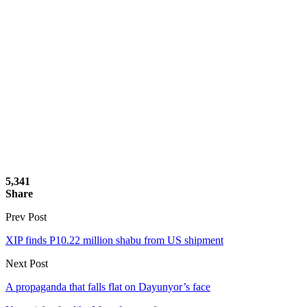
5,341
Share
Prev Post
XIP finds P10.22 million shabu from US shipment
Next Post
A propaganda that falls flat on Dayunyor’s face