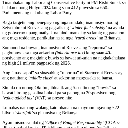
Tinambakan ng Labor ang Conservative Party ni PM Rishi Sunak sa
halalan noong Hulyo 2024 kung saan 412 puwesto sa 650-
Parliament ang nakuha ng Labor Party.
Bago targetin ang benepisyo ng mga sundalo, inanunsiyo noong
Setyembre ni Reeves ang pag-alis ng
‘winter fuel subsidy’
na ayuda
ng gobyerno upang matiyak na hindi mamatay sa lamig ng panahon
ang mga residente, partikular na sa mga
‘rural areas’
ng Britanya.
Sumunod na buwan, inanunsiyo ni Reeves ang “reporma” sa
pagbubuwis sa mga ari-arian
(inheritance tax)
kung saan 40-
porsiyento ang magiging buwis sa bawat ari-arian na nagkakahalaga
ng higit £1 milyon pagpasok ng 2026.
Ang “masasapol” sa sinasabing “reporma” ni Starmer at Reeves ay
ang natitirang
‘middle class’
at sektor ng magsasaka sa bansa.
Simula rin noong Okubre, ibinalik ang 5-sentimong “buwis” sa
bawat litro ng gasolina bukod pa sa patong na 20-porsiyentong
‘value added tax’
(VAT) sa presyo nito.
Lumabas namang walang katotohanan na mayroon ngayong £22
bilyon
‘shortfall’
sa pinansiya ng Britanya.
Ayon mismo sa ulat ng
‘Office of Budget Responsibility’
(COA sa
‘Pinas), aabot lang sa £9.5 bilyon ang nasilip nitong
‘deficit’
na