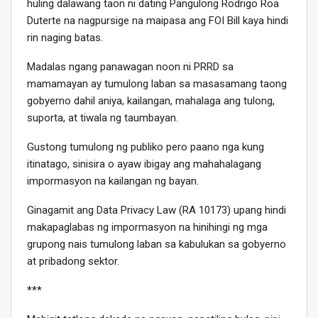
huling dalawang taon ni dating Pangulong Rodrigo Roa
Duterte na nagpursige na maipasa ang FOI Bill kaya hindi
rin naging batas.
Madalas ngang panawagan noon ni PRRD sa
mamamayan ay tumulong laban sa masasamang taong
gobyerno dahil aniya, kailangan, mahalaga ang tulong,
suporta, at tiwala ng taumbayan.
Gustong tumulong ng publiko pero paano nga kung
itinatago, sinisira o ayaw ibigay ang mahahalagang
impormasyon na kailangan ng bayan.
Ginagamit ang Data Privacy Law (RA 10173) upang hindi
makapaglabas ng impormasyon na hinihingi ng mga
grupong nais tumulong laban sa kabulukan sa gobyerno
at pribadong sektor.
***