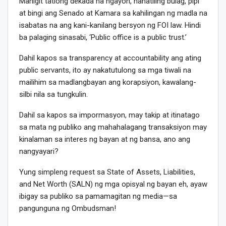
Mahigit tatlong dekada na ngayon, nanatiling bulag, pipi
at bingi ang Senado at Kamara sa kahilingan ng madla na
isabatas na ang kani-kanilang bersyon ng FOI law. Hindi
ba palaging sinasabi, ‘Public office is a public trust.’
Dahil kapos sa transparency at accountability ang ating
public servants, ito ay nakatutulong sa mga tiwali na
mailihim sa madlangbayan ang korapsiyon, kawalang-
silbi nila sa tungkulin.
Dahil sa kapos sa impormasyon, may takip at itinatago
sa mata ng publiko ang mahahalagang transaksiyon may
kinalaman sa interes ng bayan at ng bansa, ano ang
nangyayari?
Yung simpleng request sa State of Assets, Liabilities,
and Net Worth (SALN) ng mga opisyal ng bayan eh, ayaw
ibigay sa publiko sa pamamagitan ng media—sa
pangunguna ng Ombudsman!