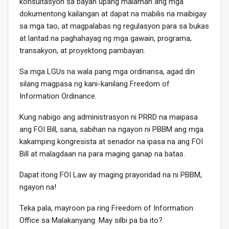
konsultasyon sa bayan upang malaman ang mga
dokumentong kailangan at dapat na mabilis na maibigay
sa mga tao, at magpalabas ng regulasyon para sa bukas
at lantad na paghahayag ng mga gawain, programa,
transakyon, at proyektong pambayan.
Sa mga LGUs na wala pang mga ordinansa, agad din
silang magpasa ng kani-kanilang Freedom of
Information Ordinance.
Kung nabigo ang administrasyon ni PRRD na maipasa
ang FOI Bill, sana, sabihan na ngayon ni PBBM ang mga
kakamping kongresista at senador na ipasa na ang FOI
Bill at malagdaan na para maging ganap na batas.
Dapat itong FOI Law ay maging prayoridad na ni PBBM,
ngayon na!
Teka pala, mayroon pa ring Freedom of Information
Office sa Malakanyang. May silbi pa ba ito?