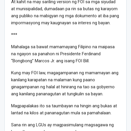
At kahit na may sariling version ng FOI sa mga siyudad
at munisipalidad, dumadaan pa rin sa butas ng karayom
ang publiko na mabigyan ng mga dokumento at iba pang
impormasyong may kaugnayan sa interes ng bayan.
***
Mahalaga sa bawat mamamayang Filipino na maipasa
na ngayon sa panahon ni Presidente Ferdinand
“Bongbong” Marcos Jr. ang isang FOI Bill.
Kung may FOI law, magagampanan ng mamamayan ang
kanilang karapatan na malaman kung paano
ginagampanan ng halal at hinirang na tao sa gobyerno
ang kanilang pananagutan at tungkulin sa bayan.
Magpapalakas ito sa taumbayan na hingin ang bukas at
lantad na kilos at pananagutan mula sa pamahalaan.
Sana rin ang LGUs ay magpasimulang magsagawa ng