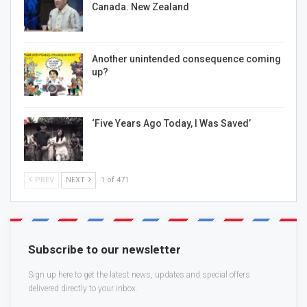
Canada. New Zealand
Another unintended consequence coming
up?
‘Five Years Ago Today, I Was Saved’
PREV
NEXT
1 of 471
Subscribe to our newsletter
Sign up here to get the latest news, updates and special offers
delivered directly to your inbox.