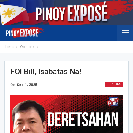
Home
Opinions
FOI Bill, Isabatas Na!
On
Sep 1, 2025
OPINIONS