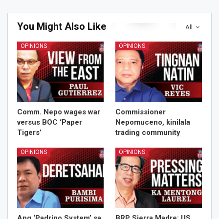
You Might Also Like
All
OPINIONS
OPINIONS
Comm. Nepo wages war
Commissioner
versus BOC ‘Paper
Nepomuceno, kinilala
Tigers’
trading community
OPINIONS
OPINIONS
Ang ‘Padrino System’ sa
BRP Sierra Madre: US