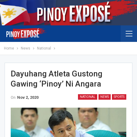
Home
News
National
Dayuhang Atleta Gustong
Gawing ‘Pinoy’ Ni Angara
On
Nov 2, 2020
NATIONAL
NEWS
SPORTS