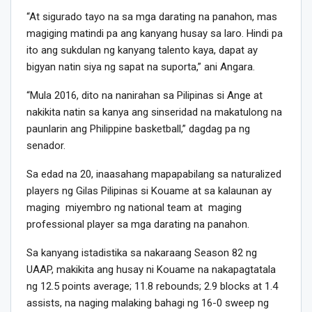
“At sigurado tayo na sa mga darating na panahon, mas
magiging matindi pa ang kanyang husay sa laro. Hindi pa
ito ang sukdulan ng kanyang talento kaya, dapat ay
bigyan natin siya ng sapat na suporta,” ani Angara.
“Mula 2016, dito na nanirahan sa Pilipinas si Ange at
nakikita natin sa kanya ang sinseridad na makatulong na
paunlarin ang Philippine basketball,” dagdag pa ng
senador.
Sa edad na 20, inaasahang mapapabilang sa naturalized
players ng Gilas Pilipinas si Kouame at sa kalaunan ay
maging miyembro ng national team at maging
professional player sa mga darating na panahon.
Sa kanyang istadistika sa nakaraang Season 82 ng
UAAP, makikita ang husay ni Kouame na nakapagtatala
ng 12.5 points average; 11.8 rebounds; 2.9 blocks at 1.4
assists, na naging malaking bahagi ng 16-0 sweep ng