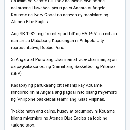
Sa ilalim ng Senate Bill 1982 na inihain niya noong
nakaraang Huwebes, pinuri pa ni Angara si Angelo
Kouame ng Ivory Coast na ngayon ay manlalaro ng
Ateneo Blue Eagles.
Ang SB 1982 ang ‘counterpart bill’ ng HV 5951 na inihain
naman sa Mababang Kapulungan ni Antipolo City
representative, Robbie Puno.
Si Angara at Puno ang chairman at vice-chairman, ayon
sa pagkakasunod, ng ‘Samahang Basketbol ng Pilipinas
(SBP).
Kasabay ng panukalang citizenship kay Kouame,
inindorso rin ni Angara ang pagsali nito bilang miyembro
ng ‘Philippine basketball team,’ ang ‘Gilas Pilipinas.’
“Nakita natin ang galing, husay at tagumpay ni Kouame
bilang miyembro ng Ateneo Blue Eagles sa loob ng
tatlong taon.