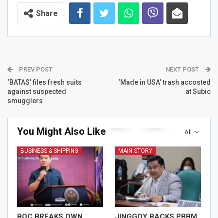
Share
PREV POST
NEXT POST
‘BATAS’ files fresh suits
‘Made in USA’ trash accosted
against suspected
at Subic
smugglers
You Might Also Like
All
BUSINESS & SHIPPING
MAIN STORY
BOC BREAKS OWN
JINGGOY BACKS PBBM