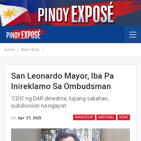
Home
Main Story
San Leonardo Mayor, Iba Pa
Inireklamo Sa Ombudsman
‘CDO’ ng DAR dinedma; lupang sakahan,
subdivision na ngayon
On
Apr 27, 2025
MAIN STORY
NATIONAL
NEWS