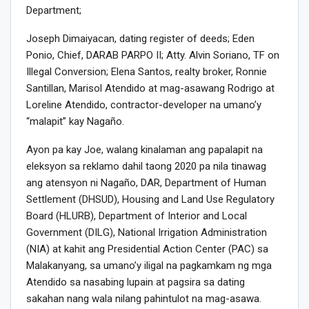
Department;
Joseph Dimaiyacan, dating register of deeds; Eden
Ponio, Chief, DARAB PARPO II; Atty. Alvin Soriano, TF on
Illegal Conversion; Elena Santos, realty broker, Ronnie
Santillan, Marisol Atendido at mag-asawang Rodrigo at
Loreline Atendido, contractor-developer na umano’y
“malapit” kay Nagaño.
Ayon pa kay Joe, walang kinalaman ang papalapit na
eleksyon sa reklamo dahil taong 2020 pa nila tinawag
ang atensyon ni Nagaño, DAR, Department of Human
Settlement (DHSUD), Housing and Land Use Regulatory
Board (HLURB), Department of Interior and Local
Government (DILG), National Irrigation Administration
(NIA) at kahit ang Presidential Action Center (PAC) sa
Malakanyang, sa umano’y iligal na pagkamkam ng mga
Atendido sa nasabing lupain at pagsira sa dating
sakahan nang wala nilang pahintulot na mag-asawa.