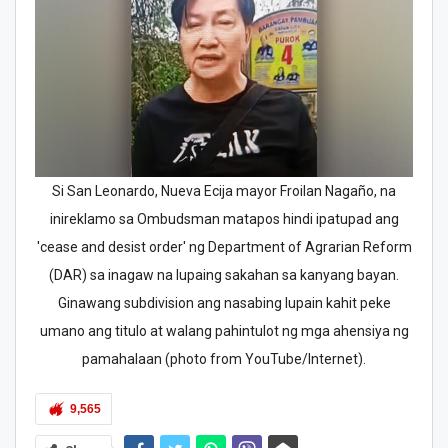
Si San Leonardo, Nueva Ecija mayor Froilan Nagaño, na
inireklamo sa Ombudsman matapos hindi ipatupad ang
'cease and desist order' ng Department of Agrarian Reform
(DAR) sa inagaw na lupaing sakahan sa kanyang bayan.
Ginawang subdivision ang nasabing lupain kahit peke
umano ang titulo at walang pahintulot ng mga ahensiya ng
pamahalaan (photo from YouTube/Internet).
9,565