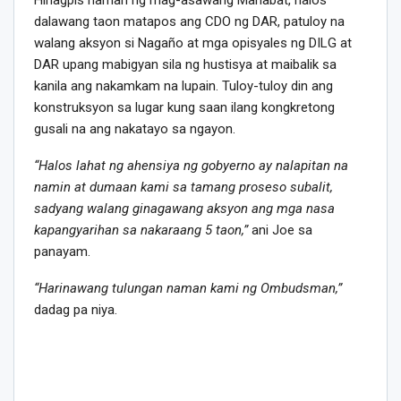
dalawang taon matapos ang CDO ng DAR, patuloy na
walang aksyon si Nagaño at mga opisyales ng DILG at
DAR upang mabigyan sila ng hustisya at maibalik sa
kanila ang nakamkam na lupain. Tuloy-tuloy din ang
konstruksyon sa lugar kung saan ilang kongkretong
gusali na ang nakatayo sa ngayon.
“Halos lahat ng ahensiya ng gobyerno ay nalapitan na
namin at dumaan kami sa tamang proseso subalit,
sadyang walang ginagawang aksyon ang mga nasa
kapangyarihan sa nakaraang 5 taon,”
ani Joe sa
panayam.
“Harinawang tulungan naman kami ng Ombudsman,”
dadag pa niya.