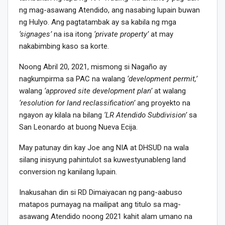
ng mag-asawang Atendido, ang nasabing lupain buwan
ng Hulyo. Ang pagtatambak ay sa kabila ng mga
‘signages’
na isa itong
‘private property’
at may
nakabimbing kaso sa korte.
Noong Abril 20, 2021, mismong si Nagaño ay
nagkumpirma sa PAC na walang
‘development permit,’
walang
‘approved site development plan’
at walang
‘resolution for land reclassification’
ang proyekto na
ngayon ay kilala na bilang
‘LR Atendido Subdivision’
sa
San Leonardo at buong Nueva Ecija.
May patunay din kay Joe ang NIA at DHSUD na wala
silang inisyung pahintulot sa kuwestyunableng land
conversion ng kanilang lupain.
Inakusahan din si RD Dimaiyacan ng pang-aabuso
matapos pumayag na mailipat ang titulo sa mag-
asawang Atendido noong 2021 kahit alam umano na