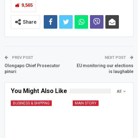
9,565
Share
PREV POST
NEXT POST
Olongapo Chief Prosecutor
EU monitoring our elections
pinuri
is laughable
You Might Also Like
All
BUSINESS & SHIPPING
MAIN STORY