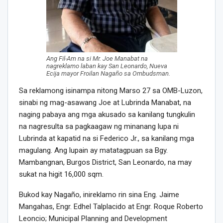
Ang Fil-Am na si Mr. Joe Manabat na
nagreklamo laban kay San Leonardo, Nueva
Ecija mayor Froilan Nagaño sa Ombudsman.
Sa reklamong isinampa nitong Marso 27 sa OMB-Luzon,
sinabi ng mag-asawang Joe at Lubrinda Manabat, na
naging pabaya ang mga akusado sa kanilang tungkulin
na nagresulta sa pagkaagaw ng minanang lupa ni
Lubrinda at kapatid na si Federico Jr., sa kanilang mga
magulang. Ang lupain ay matatagpuan sa Bgy.
Mambangnan, Burgos District, San Leonardo, na may
sukat na higit 16,000 sqm.
Bukod kay Nagaño, inireklamo rin sina Eng. Jaime
Mangahas, Engr. Edhel Talplacido at Engr. Roque Roberto
Leoncio; Municipal Planning and Development