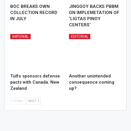
BOC BREAKS OWN
JINGGOY BACKS PBBM
COLLECTION RECORD
ON IMPLEMETATION OF
IN JULY
‘LIGTAS PINOY
CENTERS’
NATIONAL
EDITORIAL
Tulfo sponsors defense
Another unintended
pacts with Canada. New
consequence coming
Zealand
up?
PREV
NEXT