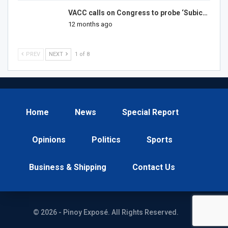
VACC calls on Congress to probe ‘Subic…
12 months ago
PREV
NEXT
1 of 8
Home
News
Special Report
Opinions
Politics
Sports
Business & Shipping
Contact Us
© 2026 - Pinoy Exposé. All Rights Reserved.