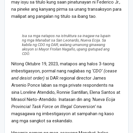
may isyu sa titulo kung saan pinatunayan ni Federico Jr.,
na pineke ang kanyang pirma sa unang transaksyon para
mailipat ang pangalan ng titulo sa ibang tao.
Isa sa mga natapos na istruktura sa inagaw na lupain
ng mga Manabat sa San Leonardo, Nueva Ecija. Sa
kabila ng CDO ng DAR, walang umanong ginawang
aksyon si Mayor Froilan Nagaño, upang ipatupad ang
CDO.
Nitong Oktubre 19, 2023, matapos ang halos 3-taong
imbestigasyon, pormal nang naglabas ng
‘CDO’ (cease
and desist order)
si DAR regional director James
Arsenio Ponce laban sa mga private respondents na
sina Loreline Atendido, Ronnie Santillan, Elena Santos at
Mirasol Nieto-Atendido. Inatasan din ang
‘Nueva Ecija
Provincial Task Force on Illegal Conversion’
na
magsagawa ng imbestigasyon at sampahan ng kaso
ang mga sangkot sa eskandalo.
Hinagpis naman ng mag-asawang Manabat, halos