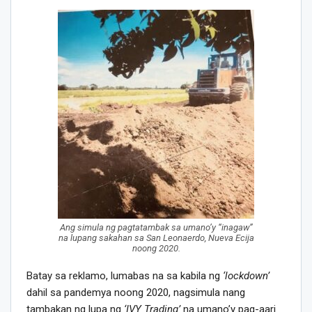
Ang simula ng pagtatambak sa umano’y “inagaw”
na lupang sakahan sa San Leonaerdo, Nueva Ecija
noong 2020.
Batay sa reklamo, lumabas na sa kabila ng
‘lockdown’
dahil sa pandemya noong 2020, nagsimula nang
tambakan ng lupa ng
‘IVY Trading’
na umano’y pag-aari